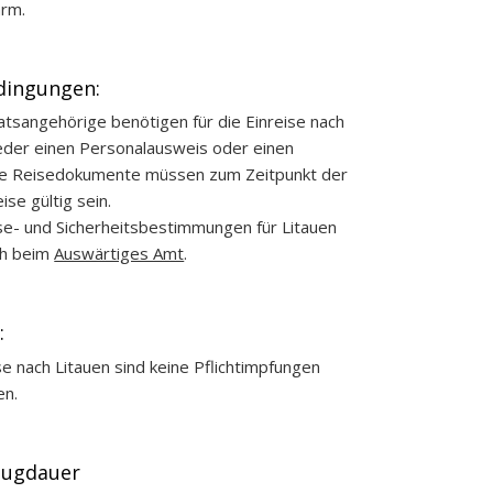
rm.
dingungen:
tsangehörige benötigen für die Einreise nach
eder einen Personalausweis oder einen
ie Reisedokumente müssen zum Zeitpunkt der
ise gültig sein.
ise- und Sicherheitsbestimmungen für Litauen
ch beim
Auswärtiges Amt
.
:
ise nach Litauen sind keine Pflichtimpfungen
en.
Flugdauer