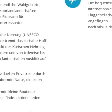
Die bequemste
unendliche Waldgebiete,
international
Moorlandlandschaften
Fluggesellscha
n Eldorado für
angeflogen. E
 interessanten
nach Vilnius 
ische Nehrung (UNESCO-
e trennt das kurische Haff
ild der Kurischen Nehrung
ldern und von teilweise bis
fantastischen Ausblick auf
ividuellen Privatreise durch
ubernde Natur, die einen
nde kleine Boutique-
ius findet, krönen jeden