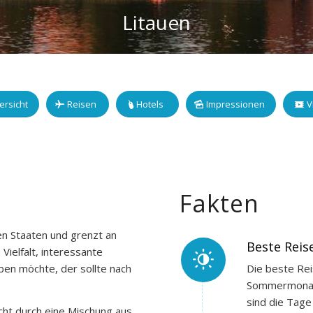
Litauen
ersicht
Reisen
Hotels
Impressionen
V
Fakten
hen Staaten und grenzt an
Beste Reise
Vielfalt, interessante
Die beste Rei
ben möchte, der sollte nach
Sommermonate
sind die Tage
icht durch eine Mischung aus