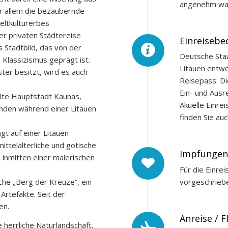
angenehm wa
r allem die bezaubernde
eltkulturerbes
r privaten Städtereise
Einreisebe
 Stadtbild, das von der
Deutsche Staa
 Klassizismus geprägt ist.
Litauen entw
ster besitzt, wird es auch
Reisepass. D
Ein- und Ausre
alte Hauptstadt Kaunas,
Akuelle Einre
enden während einer Litauen
finden Sie au
gt auf einer Litauen
mittelalterliche und gotische
Impfungen
 inmitten einer malerischen
Für die Einre
che „Berg der Kreuze“, ein
vorgeschrieb
Artefakte. Seit der
en.
Anreise / 
e herrliche Naturlandschaft.